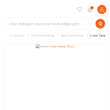
Rulman
Tane Misket-Bilya
Tekli Tane Misket
4 mm Tane Mis