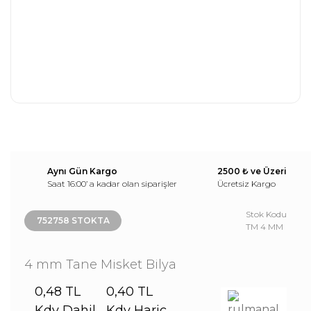
Aynı Gün Kargo
2500 ₺ ve Üzeri
Saat 16:00’ a kadar olan siparişler
Ücretsiz Kargo
Stok Kodu
752758 STOKTA
TM 4 MM
4 mm Tane Misket Bilya
0,48 TL
0,40 TL
Kdv Dahil
Kdv Hariç