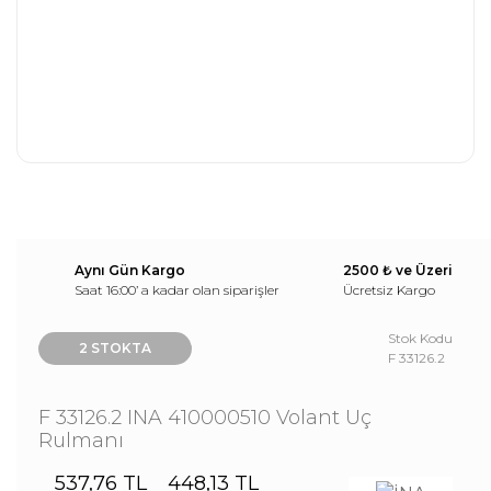
Aynı Gün Kargo
2500 ₺ ve Üzeri
Saat 16:00’ a kadar olan siparişler
Ücretsiz Kargo
Stok Kodu
2 STOKTA
F 33126.2
F 33126.2 INA 410000510 Volant Uç
Rulmanı
537,76 TL
448,13 TL