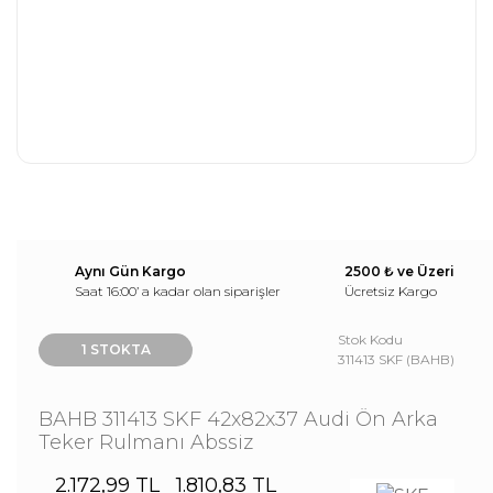
Aynı Gün Kargo
2500 ₺ ve Üzeri
Saat 16:00’ a kadar olan siparişler
Ücretsiz Kargo
Stok Kodu
1 STOKTA
311413 SKF (BAHB)
BAHB 311413 SKF 42x82x37 Audi Ön Arka
Teker Rulmanı Abssiz
2.172,99 TL
1.810,83 TL