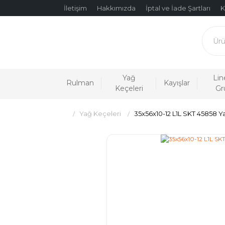
İletişim
Hakkımızda
İptal ve İade Şartları
K
Yağ
Lin
Rulman
Kayışlar
Keçeleri
Gr
Yağ Keçeleri
35x56x10-12 L1L SKT 45858 Y