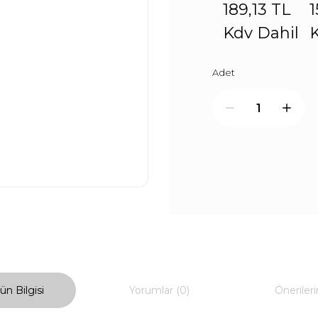
189,13 TL
1
Kdv Dahil
K
Adet
ün Bilgisi
Yorumlar (0)
Önerileri