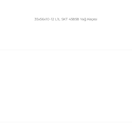
35x56x10-12 L1L SKT 45858 Yağ Keçesi
Bu ürünün fiyat bilgisi, resim, ürün açıklamalarında 
Görüş ve önerileriniz için teşekkür ederiz.
Ürün resmi kalitesiz, bozuk veya görüntülenemiyor.
Ürün açıklamasında eksik bilgiler bulunuyor.
Ürün bilgilerinde hatalar bulunuyor.
Ürün fiyatı diğer sitelerden daha pahalı.
Bu ürüne benzer farklı alternatifler olmalı.