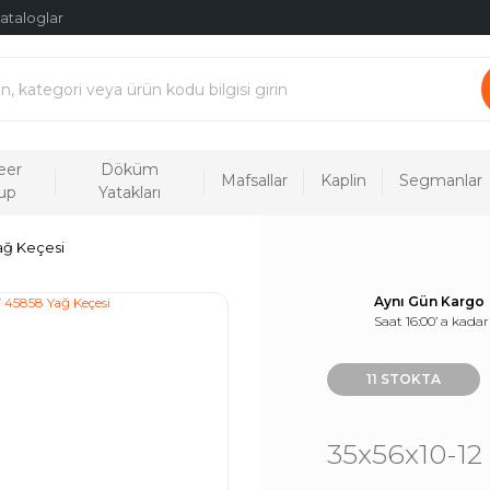
ataloglar
eer
Döküm
Mafsallar
Kaplin
Segmanlar
up
Yatakları
ağ Keçesi
Aynı Gün Kargo
Saat 16:00’ a kadar
11 STOKTA
35x56x10-12