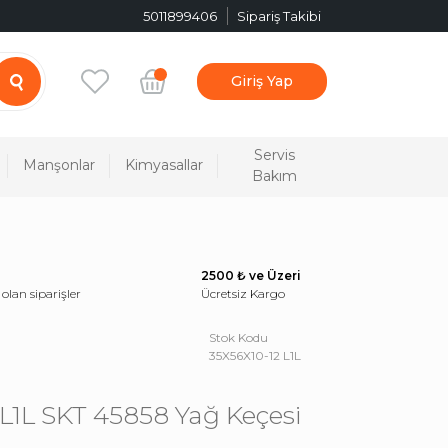
5011899406
Sipariş Takibi
Giriş Yap
Servis
Manşonlar
Kimyasallar
Bakım
2500 ₺ ve Üzeri
 olan siparişler
Ücretsiz Kargo
Stok Kodu
35X56X10-12 L1L
 L1L SKT 45858 Yağ Keçesi