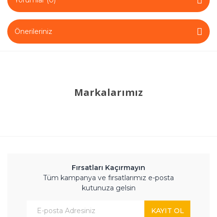
Tane Misket-
Bilya
Önerileriniz
Tek Yönlü
Rulman
Tekerlek
Rulmanları
Markalarımız
Yataklı Rulman
Fırsatları Kaçırmayın
Tüm kampanya ve fırsatlarımız e-posta
kutunuza gelsin
KAYIT OL