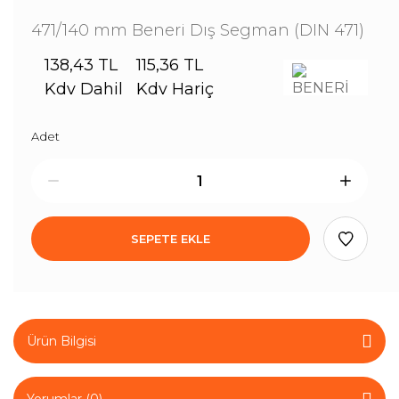
471/140 mm Beneri Dış Segman (DIN 471)
Mahruti Uç
Rulmanları
138,43 TL
115,36 TL
Kdv Dahil
Kdv Hariç
Masaüstü
Taşıyıcılar
Adet
Minyatür
Rulmanlar
Paslanmaz
Rulman
SEPETE EKLE
Rulman Pulu (AS
Pul)
Sac Yataklar
Şanzıman
Ürün Bilgisi
Rulmanları
Tane Masura
Yorumlar (0)