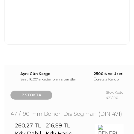
Aynı Gün Kargo
2500 ₺ ve Üzeri
Saat 16:00’ a kadar olan siparişler
Ücretsiz Kargo
Stok Kodu
7 STOKTA
471/190
471/190 mm Beneri Dış Segman (DIN 471)
260,27 TL
216,89 TL
Kdv Dahil
Kdv Hariç