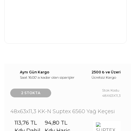
Aynı Gün Kargo
2500 ₺ ve Üzeri
Saat 16:00’ a kadar olan siparişler
Ücretsiz Kargo
Stok Kodu
2 STOKTA
48X63X11,3
48x63x11,3 KK-N Suptex 6560 Yağ Keçesi
113,76 TL
94,80 TL
Kdv Dahil
Kdv Hariç