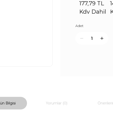
177,79 TL
1
Kdv Dahil
K
Adet
ün Bilgisi
Yorumlar (0)
Önerileri