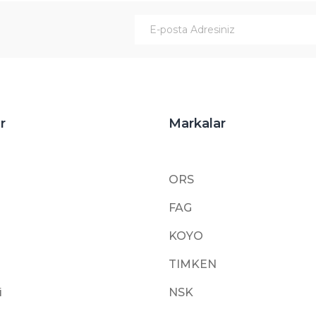
Gönder
r
Markalar
ORS
FAG
KOYO
TIMKEN
i
NSK