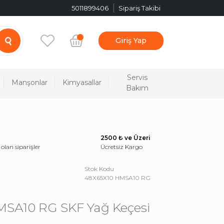
5011899406
Sipariş Takibi
Giriş Yap
Servis
Manşonlar
Kimyasallar
Bakım
2500 ₺ ve Üzeri
 olan siparişler
Ücretsiz Kargo
Stok Kodu
48X65X10 HMSA10 RG
MSA10 RG SKF Yağ Keçesi