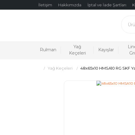
İletişim
Hakkımızda
İptal ve İade Şartları
K
Yağ
Lin
Rulman
Kayışlar
Keçeleri
Gr
Yağ Keçeleri
48x65x10 HMSA10 RG SKF Y