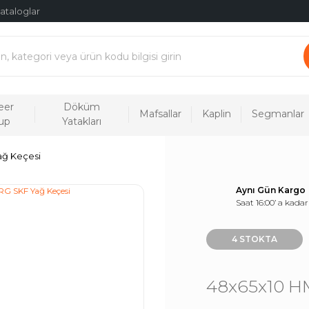
ataloglar
eer
Döküm
Mafsallar
Kaplin
Segmanlar
up
Yatakları
ağ Keçesi
Aynı Gün Kargo
Saat 16:00’ a kadar
4 STOKTA
48x65x10 H