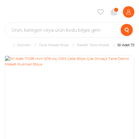
Rulman
Tane Misket-Bilya
Paketli Tane Misket
50 Adet 7,93