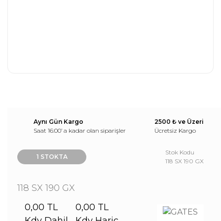
Aynı Gün Kargo
2500 ₺ ve Üzeri
Saat 16:00’ a kadar olan siparişler
Ücretsiz Kargo
Stok Kodu
1 STOKTA
118 SX 190 GX
118 SX 190 GX
0,00 TL
0,00 TL
Kdv Dahil
Kdv Hariç