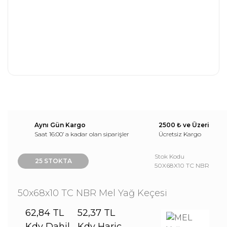
Aynı Gün Kargo
2500 ₺ ve Üzeri
Saat 16:00’ a kadar olan siparişler
Ücretsiz Kargo
Stok Kodu
25 STOKTA
50X68X10 TC NBR
50x68x10 TC NBR Mel Yağ Keçesi
62,84 TL
52,37 TL
Kdv Dahil
Kdv Hariç