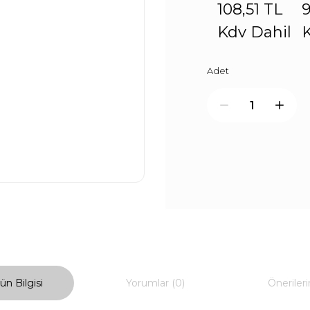
108,51 TL
9
Kdv Dahil
K
Adet
ün Bilgisi
Yorumlar (0)
Önerileri