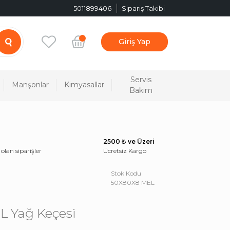
5011899406
Sipariş Takibi
Giriş Yap
Servis
Manşonlar
Kimyasallar
Bakım
2500 ₺ ve Üzeri
 olan siparişler
Ücretsiz Kargo
Stok Kodu
50X80X8 MEL
 Yağ Keçesi