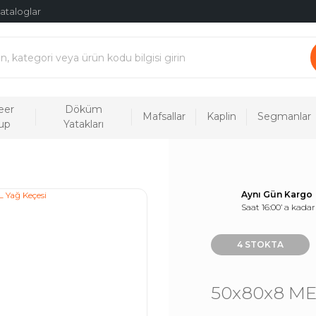
ataloglar
eer
Döküm
Mafsallar
Kaplin
Segmanlar
up
Yatakları
Aynı Gün Kargo
Saat 16:00’ a kadar
4 STOKTA
50x80x8 MEL