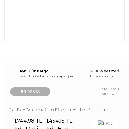
Aynı Gün Kargo
2500 ₺ ve Üzeri
Saat 16:00’ a kadar olan siparişler
Ücretsiz Kargo
Stok Kodu
8 STOKTA
51115 FAG
51115 FAG 75x100x19 Alın Büte Rulmanı
1.744,98 TL
1.454,15 TL
Kdv Dahil
Kdv Hariç