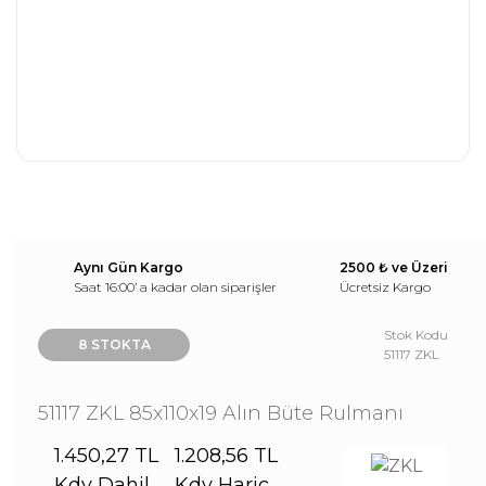
Aynı Gün Kargo
2500 ₺ ve Üzeri
Saat 16:00’ a kadar olan siparişler
Ücretsiz Kargo
Stok Kodu
8 STOKTA
51117 ZKL
51117 ZKL 85x110x19 Alın Büte Rulmanı
1.450,27 TL
1.208,56 TL
Kdv Dahil
Kdv Hariç