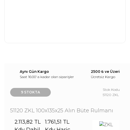
Aynı Gün Kargo
2500 ₺ ve Üzeri
Saat 16:00’ a kadar olan siparişler
Ücretsiz Kargo
Stok Kodu
9 STOKTA
51120 ZKL
51120 ZKL 100x135x25 Alın Büte Rulmanı
2.113,82 TL
1.761,51 TL
Kdv Dahil
Kdv Hariç