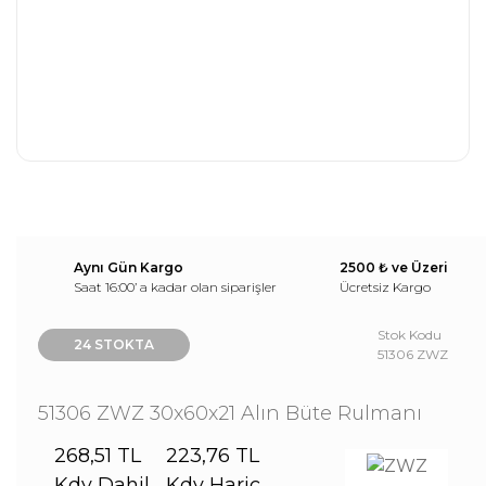
Aynı Gün Kargo
2500 ₺ ve Üzeri
Saat 16:00’ a kadar olan siparişler
Ücretsiz Kargo
Stok Kodu
24 STOKTA
51306 ZWZ
51306 ZWZ 30x60x21 Alın Büte Rulmanı
268,51 TL
223,76 TL
Kdv Dahil
Kdv Hariç