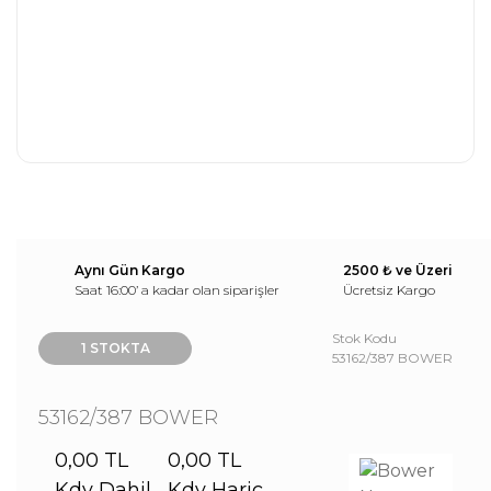
Aynı Gün Kargo
2500 ₺ ve Üzeri
Saat 16:00’ a kadar olan siparişler
Ücretsiz Kargo
Stok Kodu
1 STOKTA
53162/387 BOWER
53162/387 BOWER
0,00 TL
0,00 TL
Kdv Dahil
Kdv Hariç