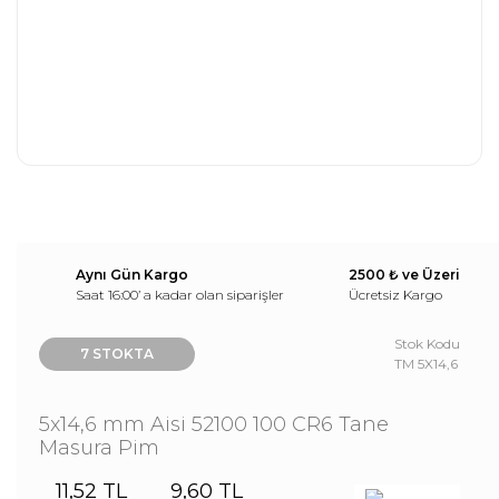
Aynı Gün Kargo
2500 ₺ ve Üzeri
Saat 16:00’ a kadar olan siparişler
Ücretsiz Kargo
Stok Kodu
7 STOKTA
TM 5X14,6
5x14,6 mm Aisi 52100 100 CR6 Tane
Masura Pim
11,52 TL
9,60 TL