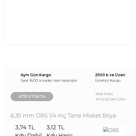
Aynı Gün Kargo
2500 ₺ ve Üzeri
Saat 16:00’ a kadar olan siparişler
Ücretsiz Kargo
Stok Kodu
6731 STOKTA
TM 6,35 MM ORS
6,35 mm ORS 1/4 inç Tane Misket Bilya
3,74 TL
3,12 TL
Kdv Dahil
Kdv Hariç