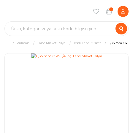
Rulman
Tane Misket-Bilya
Tekli Tane Misket
6,35 mm ORS 1/