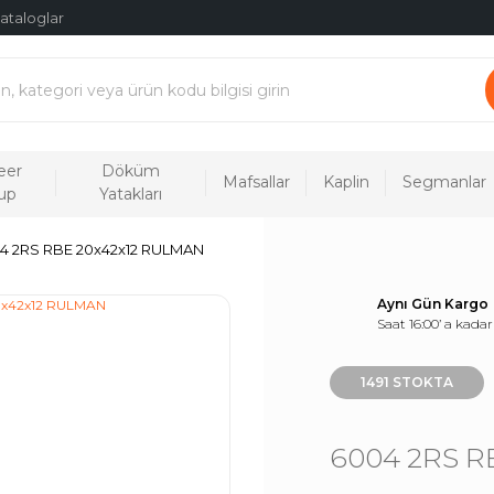
ataloglar
eer
Döküm
Mafsallar
Kaplin
Segmanlar
up
Yatakları
4 2RS RBE 20x42x12 RULMAN
Aynı Gün Kargo
Saat 16:00’ a kadar
1491 STOKTA
6004 2RS R