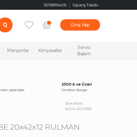
5011899406
Sipariş Takibi
Giriş Yap
Servis
Manşonlar
Kimyasallar
Bakım
2500 ₺ ve Üzeri
 olan siparişler
Ücretsiz Kargo
Stok Kodu
6004 2RS RBE
BE 20x42x12 RULMAN