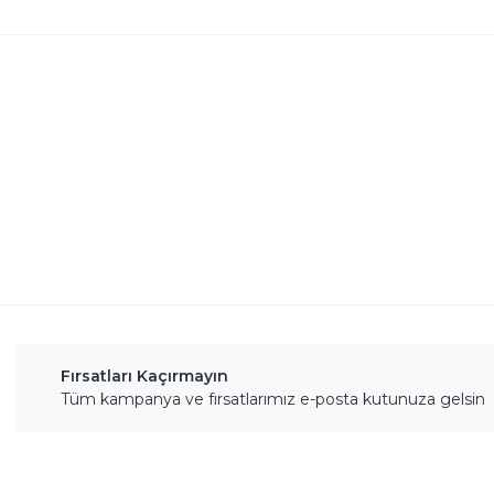
Bu ürünün fiyat bilgisi, resim, ürün açıklamalarında 
Görüş ve önerileriniz için teşekkür ederiz.
Ürün resmi kalitesiz, bozuk veya görüntülenemiyor.
Ürün açıklamasında eksik bilgiler bulunuyor.
Ürün bilgilerinde hatalar bulunuyor.
Ürün fiyatı diğer sitelerden daha pahalı.
Bu ürüne benzer farklı alternatifler olmalı.
Fırsatları Kaçırmayın
Tüm kampanya ve fırsatlarımız e-posta kutunuza gelsin