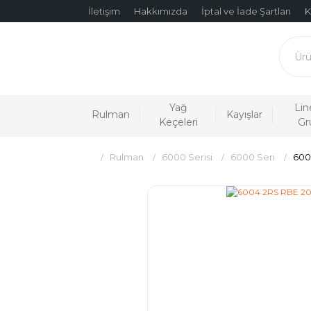
İletişim
Hakkımızda
İptal ve İade Şartları
K
Yağ
Lin
Rulman
Kayışlar
Keçeleri
Gr
Rulman
6000 Serisi
6000 Seri
600