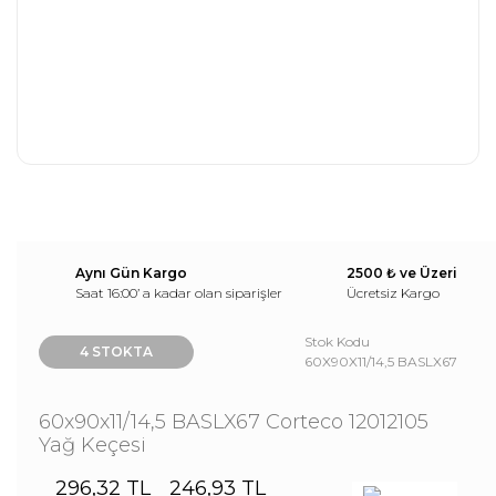
Aynı Gün Kargo
2500 ₺ ve Üzeri
Saat 16:00’ a kadar olan siparişler
Ücretsiz Kargo
Stok Kodu
4 STOKTA
60X90X11/14,5 BASLX67
60x90x11/14,5 BASLX67 Corteco 12012105
Yağ Keçesi
296,32 TL
246,93 TL