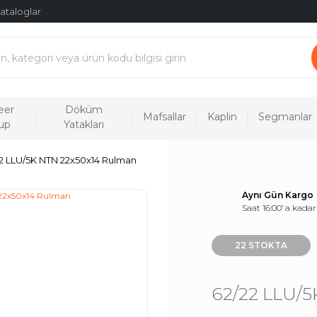
ataloglar
eer
Döküm
Mafsallar
Kaplin
Segmanlar
up
Yatakları
2 LLU/5K NTN 22x50x14 Rulman
Aynı Gün Kargo
Saat 16:00’ a kadar
22 STOKTA
62/22 LLU/