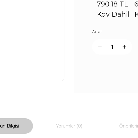
790,18 TL
6
Kdv Dahil
K
Adet
ün Bilgisi
Yorumlar (0)
Önerileri