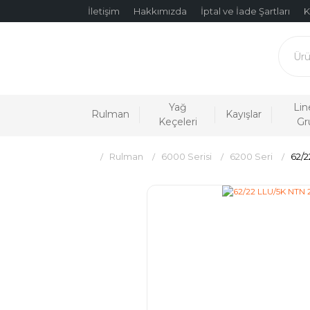
İletişim
Hakkımızda
İptal ve İade Şartları
K
Yağ
Lin
Rulman
Kayışlar
Keçeleri
Gr
Rulman
6000 Serisi
6200 Seri
62/2