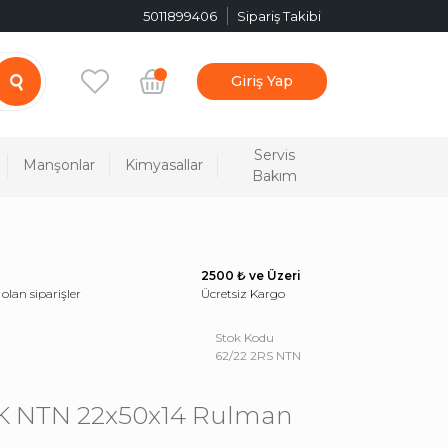
5011899406
Sipariş Takibi
Giriş Yap
Servis
Manşonlar
Kimyasallar
Bakım
2500 ₺ ve Üzeri
 olan siparişler
Ücretsiz Kargo
Stok Kodu
62/22 2RS NTN
5K NTN 22x50x14 Rulman