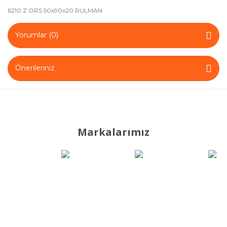
6210 Z ORS 50x90x20 RULMAN
Tane Misket-
Bilya
Yorumlar (0)
Tek Yönlü
Rulman
Önerileriniz
Tekerlek
Rulmanları
Yataklı Rulman
Markalarımız