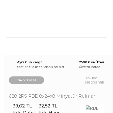
Aynı Gün Kargo
2500 ₺ ve Üzeri
Saat 16:00’ a kadar olan siparişler
Ücretsiz Kargo
Stok Kodu
104 STOKTA
628 2RS RBE
628 2RS RBE 8x24x8 Minyatür Rulman
39,02 TL
32,52 TL
Kdv Dahil
Kdv Hariç