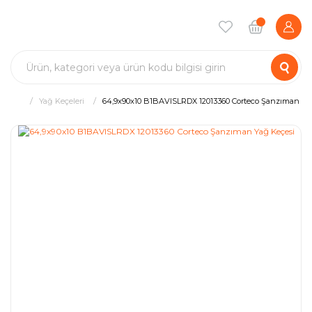
Yağ Keçeleri
64,9x90x10 B1BAVISLRDX 12013360 Corteco Şanzıman Ya