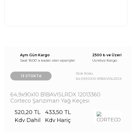
Aynı Gün Kargo
2500 ₺ ve Üzeri
Saat 16:00’ a kadar olan siparişler
Ücretsiz Kargo
Stok Kodu
13 STOKTA
64,9X90X10 B1BAVISLRDX
64,9x90x10 B1BAVISLRDX 12013360
Corteco Şanzıman Yağ Keçesi
520,20 TL
433,50 TL
Kdv Dahil
Kdv Hariç