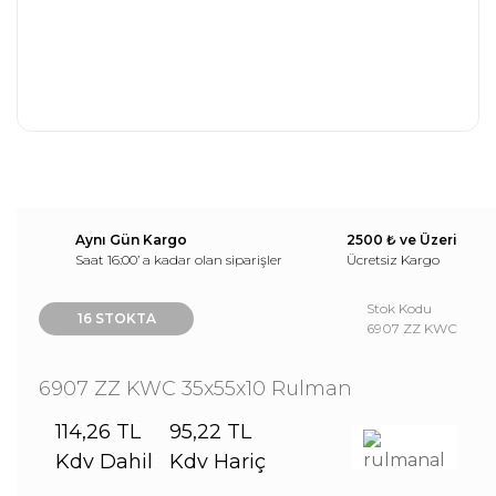
Aynı Gün Kargo
2500 ₺ ve Üzeri
Saat 16:00’ a kadar olan siparişler
Ücretsiz Kargo
Stok Kodu
16 STOKTA
6907 ZZ KWC
6907 ZZ KWC 35x55x10 Rulman
114,26 TL
95,22 TL
Kdv Dahil
Kdv Hariç