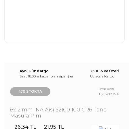
Aynı Gün Kargo
2500 ₺ ve Üzeri
Saat 16:00’ a kadar olan siparişler
Ücretsiz Kargo
Stok Kodu
470 STOKTA
TM 6X12 INA
6x12 mm INA Aisi 52100 100 CR6 Tane
Masura Pim
26,34 TL
21,95 TL