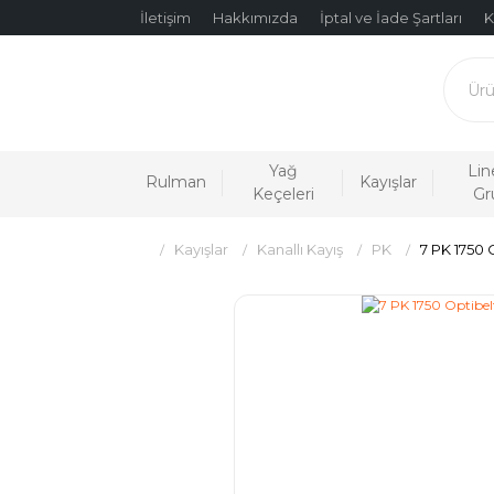
İletişim
Hakkımızda
İptal ve İade Şartları
K
Yağ
Lin
Rulman
Kayışlar
Keçeleri
Gr
Kayışlar
Kanallı Kayış
PK
7 PK 1750 