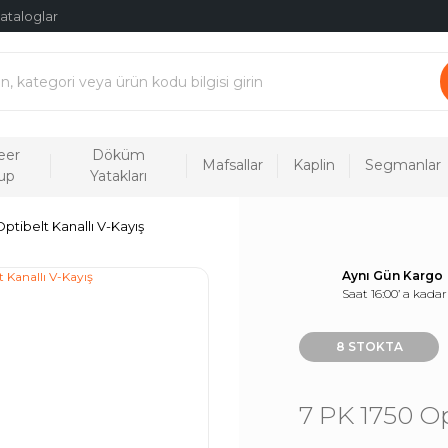
ataloglar
eer
Döküm
Mafsallar
Kaplin
Segmanlar
up
Yatakları
Optibelt Kanallı V-Kayış
Aynı Gün Kargo
Saat 16:00’ a kadar
8 STOKTA
7 PK 1750 Op