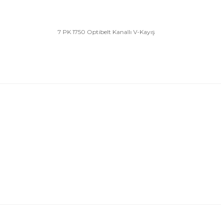
7 PK 1750 Optibelt Kanallı V-Kayış
Bu ürünün fiyat bilgisi, resim, ürün açıklamalarında 
Görüş ve önerileriniz için teşekkür ederiz.
Ürün resmi kalitesiz, bozuk veya görüntülenemiyor.
Ürün açıklamasında eksik bilgiler bulunuyor.
Ürün bilgilerinde hatalar bulunuyor.
Ürün fiyatı diğer sitelerden daha pahalı.
Bu ürüne benzer farklı alternatifler olmalı.