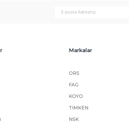
Gönder
r
Markalar
ORS
FAG
KOYO
TIMKEN
i
NSK