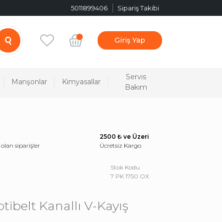
5011899406
Sipariş Takibi
Giriş Yap
Servis
Manşonlar
Kimyasallar
Bakım
2500 ₺ ve Üzeri
 olan siparişler
Ücretsiz Kargo
Stok Kodu
7 PK 1750 OX
tibelt Kanallı V-Kayış