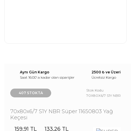
Aynı Gün Kargo
2500 ₺ ve Üzeri
Saat 16:00’ a kadar olan siparişler
Ücretsiz Kargo
Stok Kodu
407 STOKTA
70X80X6/7 S1Y NBR
70x80x6/7 S1Y NBR Süper 11650803 Yağ
Keçesi
159,91 TL
133,26 TL