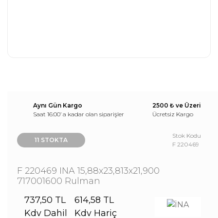
Aynı Gün Kargo
2500 ₺ ve Üzeri
Saat 16:00’ a kadar olan siparişler
Ücretsiz Kargo
Stok Kodu
11 STOKTA
F 220469
F 220469 INA 15,88x23,813x21,900
717001600 Rulman
737,50 TL
614,58 TL
Kdv Dahil
Kdv Hariç