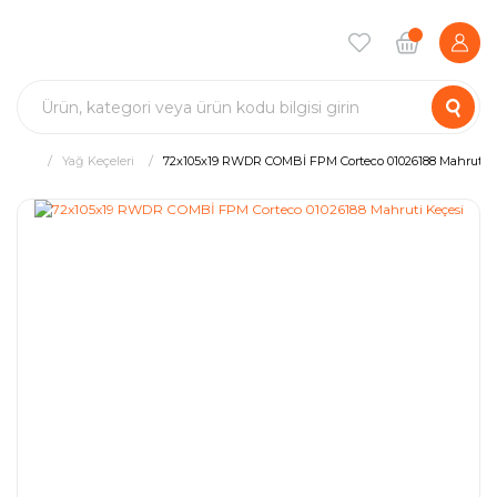
Yağ Keçeleri
72x105x19 RWDR COMBİ FPM Corteco 01026188 Mahruti K