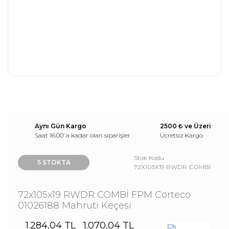
Aynı Gün Kargo
2500 ₺ ve Üzeri
Saat 16:00’ a kadar olan siparişler
Ücretsiz Kargo
Stok Kodu
5 STOKTA
72X105X19 RWDR COMBİ
72x105x19 RWDR COMBİ FPM Corteco
01026188 Mahruti Keçesi
1.284,04 TL
1.070,04 TL