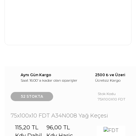
Aynı Gün Kargo
2500 ₺ ve Üzeri
Saat 16:00’ a kadar olan siparişler
Ücretsiz Kargo
Stok Kodu
52 STOKTA
75X100X10 FDT
75x100x10 FDT A34N008 Yağ Keçesi
115,20 TL
96,00 TL
Kdv Dahil
Kdv Hariç