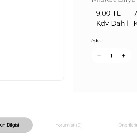
9,00 TL
7
Kdv Dahil
K
Adet
ün Bilgisi
Yorumlar (0)
Önerileri