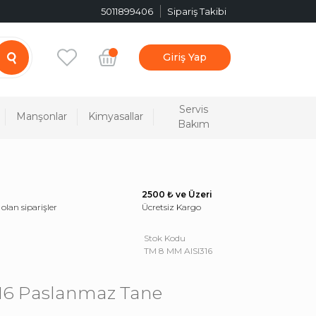
5011899406
Sipariş Takibi
Giriş Yap
Servis
Manşonlar
Kimyasallar
Bakım
2500 ₺ ve Üzeri
 olan siparişler
Ücretsiz Kargo
Stok Kodu
TM 8 MM AISI316
16 Paslanmaz Tane