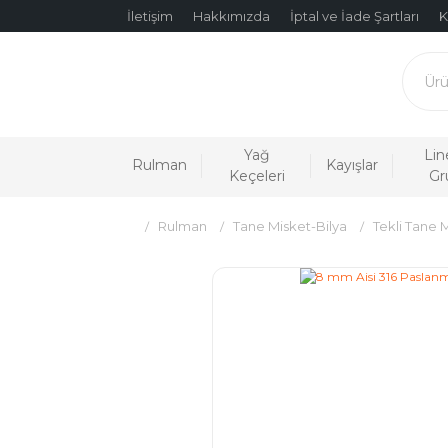
İletişim
Hakkımızda
İptal ve İade Şartları
K
Yağ
Lin
Rulman
Kayışlar
Keçeleri
Gr
Rulman
Tane Misket-Bilya
Tekli Tane 