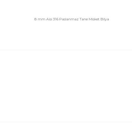
8 mm Aisi 316 Paslanmaz Tane Misket Bilya
Bu ürünün fiyat bilgisi, resim, ürün açıklamalarında 
Görüş ve önerileriniz için teşekkür ederiz.
Ürün resmi kalitesiz, bozuk veya görüntülenemiyor.
Ürün açıklamasında eksik bilgiler bulunuyor.
Ürün bilgilerinde hatalar bulunuyor.
Ürün fiyatı diğer sitelerden daha pahalı.
Bu ürüne benzer farklı alternatifler olmalı.