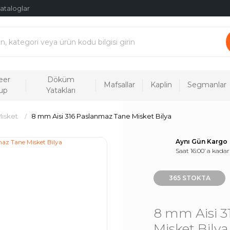
ataloglar
eer
Döküm
Mafsallar
Kaplin
Segmanlar
up
Yatakları
Misket
8 mm Aisi 316 Paslanmaz Tane Misket Bilya
Aynı Gün Kargo
Saat 16:00’ a kadar
365 STOKTA
8 mm Aisi 3
Misket Bilya