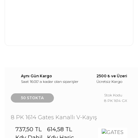
Aynı Gün Kargo
2500 ₺ ve Üzeri
Saat 16:00’ a kadar olan siparişler
Ücretsiz Kargo
Stok Kodu
50 STOKTA
8 PK 1614 GX
8 PK 1614 Gates Kanallı V-Kayış
737,50 TL
614,58 TL
Kdv Dahil
Kdv Hariç