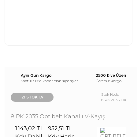
Aynı Gün Kargo
2500 ₺ ve Üzeri
Saat 16:00’ a kadar olan siparişler
Ücretsiz Kargo
Stok Kodu
21 STOKTA
8 PK 2035 OX
8 PK 2035 Optibelt Kanallı V-Kayış
1.143,02 TL
952,51 TL
Kdv Dahil
Kdv Hariç