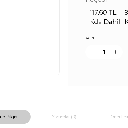
117,60 TL
9
Kdv Dahil
K
Adet
ün Bilgisi
Yorumlar (0)
Önerileri