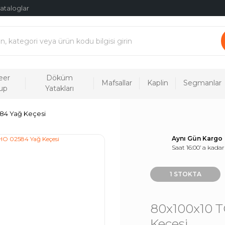
ataloglar
eer
Döküm
Mafsallar
Kaplin
Segmanlar
up
Yatakları
84 Yağ Keçesi
Aynı Gün Kargo
Saat 16:00’ a kadar
1 STOKTA
80x100x10 
Keçesi