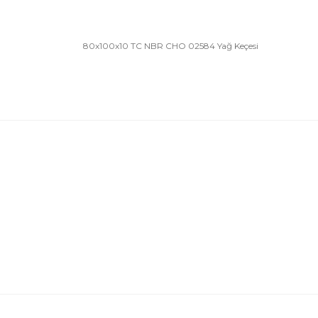
80x100x10 TC NBR CHO 02584 Yağ Keçesi
Bu ürünün fiyat bilgisi, resim, ürün açıklamalarında 
Görüş ve önerileriniz için teşekkür ederiz.
Ürün resmi kalitesiz, bozuk veya görüntülenemiyor.
Ürün açıklamasında eksik bilgiler bulunuyor.
Ürün bilgilerinde hatalar bulunuyor.
Ürün fiyatı diğer sitelerden daha pahalı.
Bu ürüne benzer farklı alternatifler olmalı.