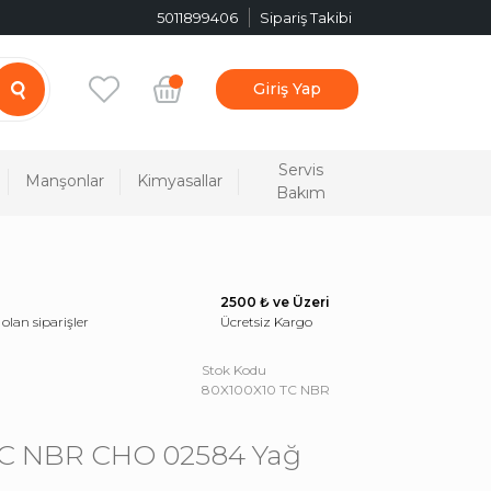
5011899406
Sipariş Takibi
Giriş Yap
Servis
Manşonlar
Kimyasallar
Bakım
2500 ₺ ve Üzeri
 olan siparişler
Ücretsiz Kargo
Stok Kodu
80X100X10 TC NBR
TC NBR CHO 02584 Yağ