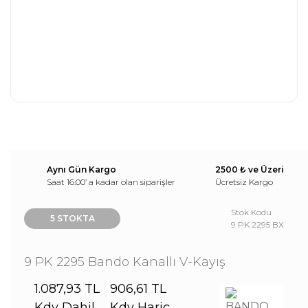
Aynı Gün Kargo
2500 ₺ ve Üzeri
Saat 16:00’ a kadar olan siparişler
Ücretsiz Kargo
Stok Kodu
5 STOKTA
9 PK 2295 BX
9 PK 2295 Bando Kanallı V-Kayış
1.087,93 TL
906,61 TL
Kdv Dahil
Kdv Hariç