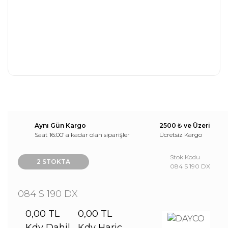
Aynı Gün Kargo
2500 ₺ ve Üzeri
Saat 16:00’ a kadar olan siparişler
Ücretsiz Kargo
Stok Kodu
2 STOKTA
084 S 190 DX
084 S 190 DX
0,00 TL
0,00 TL
Kdv Dahil
Kdv Hariç