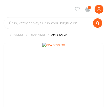
Kayışlar
Triger Kayışı
084 S 190 DX