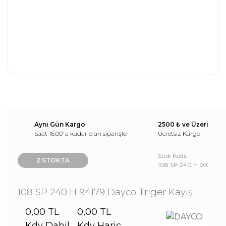
Aynı Gün Kargo
2500 ₺ ve Üzeri
Saat 16:00’ a kadar olan siparişler
Ücretsiz Kargo
Stok Kodu
2 STOKTA
108 SP 240 H DX
108 SP 240 H 94179 Dayco Triger Kayışı
0,00 TL
0,00 TL
Kdv Dahil
Kdv Hariç