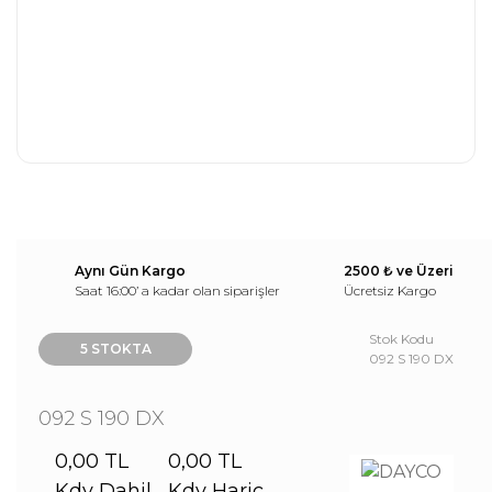
Aynı Gün Kargo
2500 ₺ ve Üzeri
Saat 16:00’ a kadar olan siparişler
Ücretsiz Kargo
Stok Kodu
5 STOKTA
092 S 190 DX
092 S 190 DX
0,00 TL
0,00 TL
Kdv Dahil
Kdv Hariç