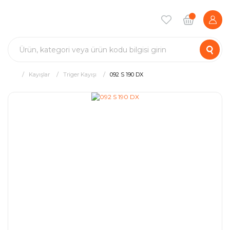
Kayışlar
Triger Kayışı
092 S 190 DX