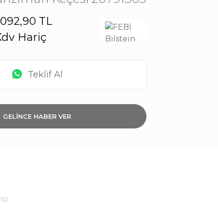
.092,90 TL
dv Hariç
Teklif Al
GELİNCE HABER VER
niz