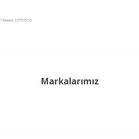
 Keçesi 20791305
ve diğer konularda yetersiz gördüğünüz noktaları öneri formunu kullanara
Bu ürüne ilk yorumu siz yapın!
Yorum Yaz
Markalarımız