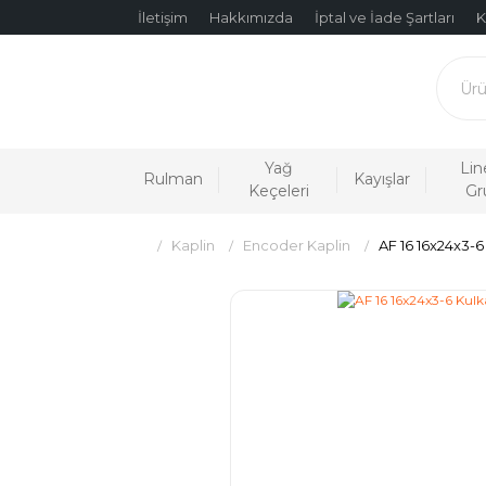
İletişim
Hakkımızda
İptal ve İade Şartları
K
Yağ
Lin
Rulman
Kayışlar
Keçeleri
Gr
Kaplin
Encoder Kaplin
AF 16 16x24x3-6