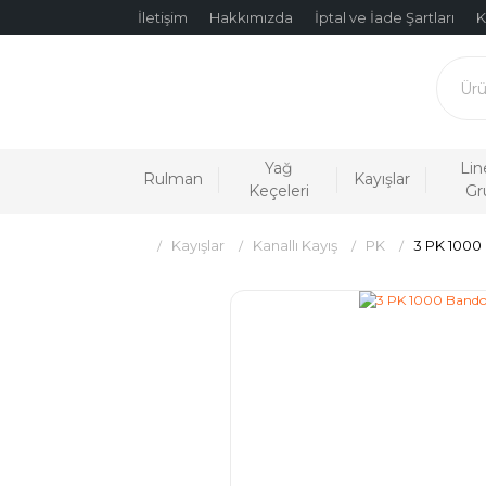
İletişim
Hakkımızda
İptal ve İade Şartları
K
Yağ
Lin
Rulman
Kayışlar
Keçeleri
Gr
Kayışlar
Kanallı Kayış
PK
3 PK 1000 