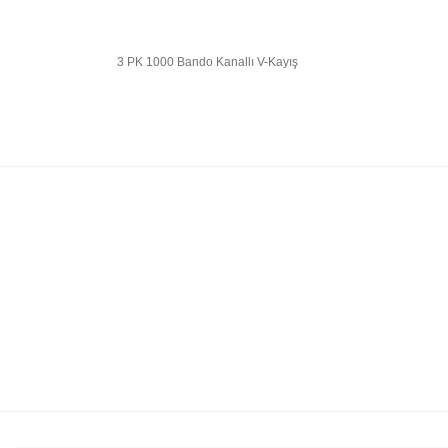
3 PK 1000 Bando Kanallı V-Kayış
Bu ürünün fiyat bilgisi, resim, ürün açıklamalarında 
Görüş ve önerileriniz için teşekkür ederiz.
Ürün resmi kalitesiz, bozuk veya görüntülenemiyor.
Ürün açıklamasında eksik bilgiler bulunuyor.
Ürün bilgilerinde hatalar bulunuyor.
Ürün fiyatı diğer sitelerden daha pahalı.
Bu ürüne benzer farklı alternatifler olmalı.