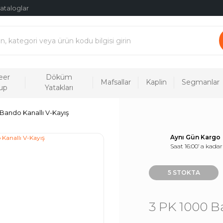
ataloglar
eer
Döküm
Mafsallar
Kaplin
Segmanlar
up
Yatakları
Bando Kanallı V-Kayış
Aynı Gün Kargo
Saat 16:00’ a kadar
5 STOKTA
3 PK 1000 B