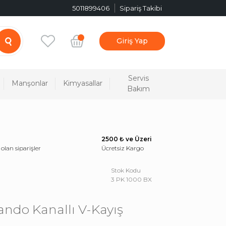
5011899406
Sipariş Takibi
Giriş Yap
Servis
Manşonlar
Kimyasallar
Bakım
2500 ₺ ve Üzeri
 olan siparişler
Ücretsiz Kargo
Stok Kodu
3 PK 1000 BX
ando Kanallı V-Kayış