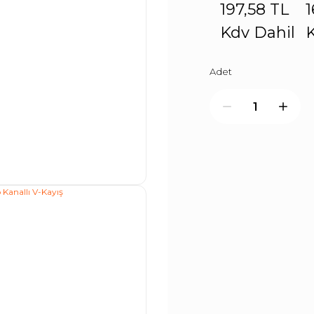
197,58 TL
1
Kdv Dahil
K
Adet