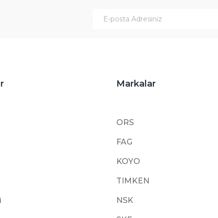
Gönder
r
Markalar
ORS
FAG
KOYO
TIMKEN
i
NSK