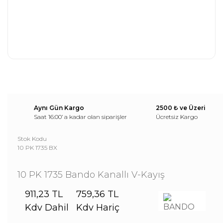
Aynı Gün Kargo
2500 ₺ ve Üzeri
Saat 16:00’ a kadar olan siparişler
Ücretsiz Kargo
Stok Kodu
10 PK 1735 BX
10 PK 1735 Bando Kanallı V-Kayış
911,23 TL
759,36 TL
Kdv Dahil
Kdv Hariç