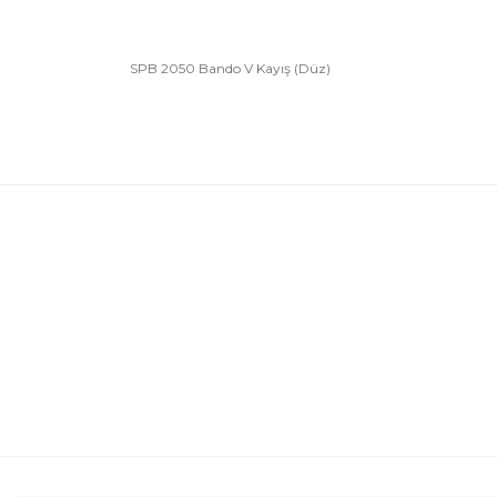
SPB 2050 Bando V Kayış (Düz)
Bu ürünün fiyat bilgisi, resim, ürün açıklamalarında 
Görüş ve önerileriniz için teşekkür ederiz.
Ürün resmi kalitesiz, bozuk veya görüntülenemiyor.
Ürün açıklamasında eksik bilgiler bulunuyor.
Ürün bilgilerinde hatalar bulunuyor.
Ürün fiyatı diğer sitelerden daha pahalı.
Bu ürüne benzer farklı alternatifler olmalı.