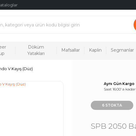
ataloglar
eer
Döküm
Mafsallar
Kaplin
Segmanlar
up
Yatakları
do V Kayış (Düz)
Aynı Gün Kargo
Saat 16:00’ a kadar
6 STOKTA
SPB 2050 Ba