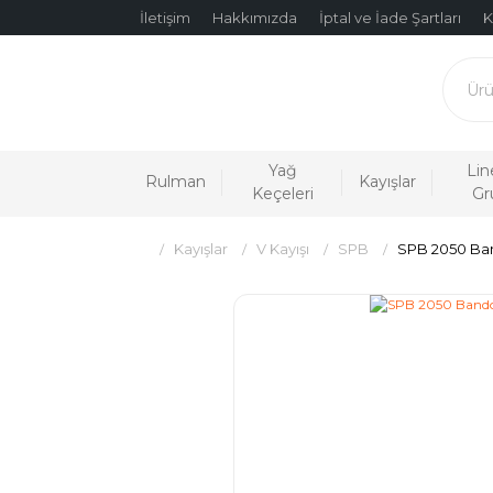
İletişim
Hakkımızda
İptal ve İade Şartları
K
Yağ
Lin
Rulman
Kayışlar
Keçeleri
Gr
Kayışlar
V Kayışı
SPB
SPB 2050 Ban