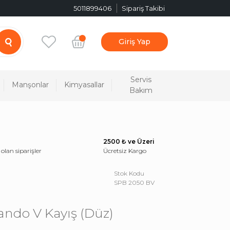
5011899406
Sipariş Takibi
Giriş Yap
Servis
Manşonlar
Kimyasallar
Bakım
2500 ₺ ve Üzeri
 olan siparişler
Ücretsiz Kargo
Stok Kodu
SPB 2050 BV
ndo V Kayış (Düz)