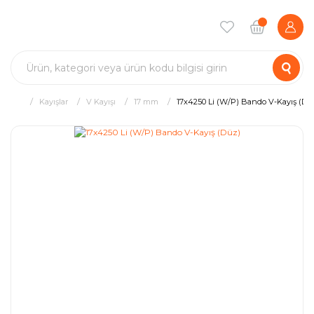
Kayışlar
V Kayışı
17 mm
17x4250 Li (W/P) Bando V-Kayış (Dü