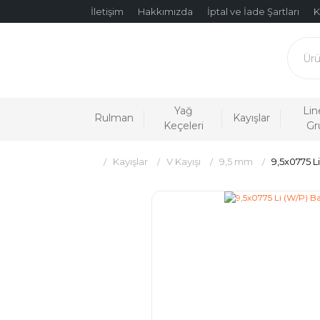
İletişim
Hakkımızda
İptal ve İade Şartları
K
Yağ
Lin
Rulman
Kayışlar
Keçeleri
Gr
Kayışlar
V Kayışı
9,5 mm
9,5x0775 L