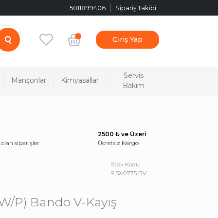
5011899406
Sipariş Takibi
Giriş Yap
Servis
Manşonlar
Kimyasallar
Bakım
2500 ₺ ve Üzeri
 olan siparişler
Ücretsiz Kargo
Stok Kodu
9,5X0775 BV
 (W/P) Bando V-Kayış