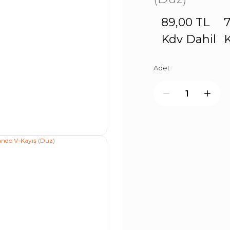
89,00 TL
7
Kdv Dahil
K
Adet