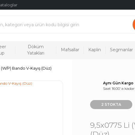
ataloglar
eer
Döküm
Mafsallar
Kaplin
Segmanlar
up
Yatakları
i (W/P) Bando V-Kayış (Düz)
Aynı Gün Kargo
Saat 16:00’ a kadar
2 STOKTA
9,5x0775 Li
(Düz)