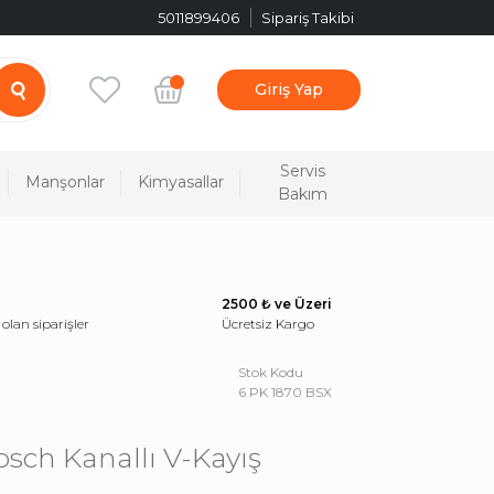
5011899406
Sipariş Takibi
Giriş Yap
Servis
Manşonlar
Kimyasallar
Bakım
2500 ₺ ve Üzeri
 olan siparişler
Ücretsiz Kargo
Stok Kodu
6 PK 1870 BSX
osch Kanallı V-Kayış