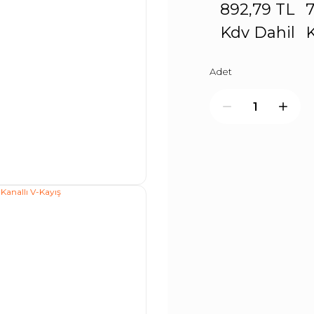
892,79 TL
7
Kdv Dahil
K
Adet