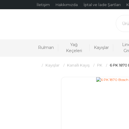
İletişim
Hakkımızda
İptal ve İade Şartları
K
Yağ
Lin
Rulman
Kayışlar
Keçeleri
Gr
Kayışlar
Kanallı Kayış
PK
6 PK 1870 