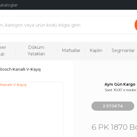
ataloglar
eer
Döküm
Mafsallar
Kaplin
Segmanlar
up
Yatakları
Bosch Kanallı V-Kayış
Aynı Gün Kargo
Saat 16:00’ a kadar
2 STOKTA
6 PK 1870 B