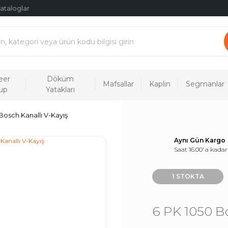
ataloglar
eer
Döküm
Mafsallar
Kaplin
Segmanlar
up
Yatakları
Bosch Kanallı V-Kayış
Aynı Gün Kargo
Saat 16:00’ a kadar
1 STOKTA
6 PK 1050 B