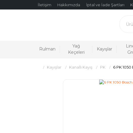
İletişim
Hakkımızda
İptal ve İade Şartları
K
Yağ
Lin
Rulman
Kayışlar
Keçeleri
Gr
Kayışlar
Kanallı Kayış
PK
6 PK 1050 