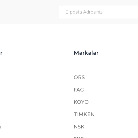
Gönder
r
Markalar
ORS
FAG
KOYO
TIMKEN
i
NSK