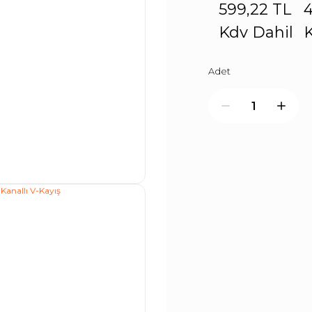
599,22 TL
4
Kdv Dahil
K
Adet