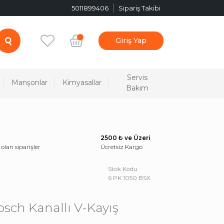
5011899406
Sipariş Takibi
Giriş Yap
Servis
Manşonlar
Kimyasallar
Bakım
2500 ₺ ve Üzeri
 olan siparişler
Ücretsiz Kargo
Stok Kodu
6 PK 1050 BSX
osch Kanallı V-Kayış