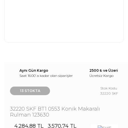
Aynı Gün Kargo
2500 ₺ ve Üzeri
Saat 16:00’ a kadar olan siparişler
Ücretsiz Kargo
Stok Kodu
13 STOKTA
32220 SKF
32220 SKF BT1 0553 Konik Makaralı
Rulman 123630
4.284,88 TL
3.570,74 TL